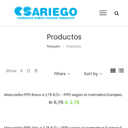
Productos
Parquets
Productos
>
Show
6
12
15
Filters
Sort by
Mascarilla FFP2 Rosa a 2,75 €/U – FFP2 según la normativa Europea EN 149:2001
AGOTADO
52.2%
€
5,75
€
2,75
Mascarilla FFP2 Gris a 2,75 €/U – FFP2 según la normativa Europea EN 149:2001