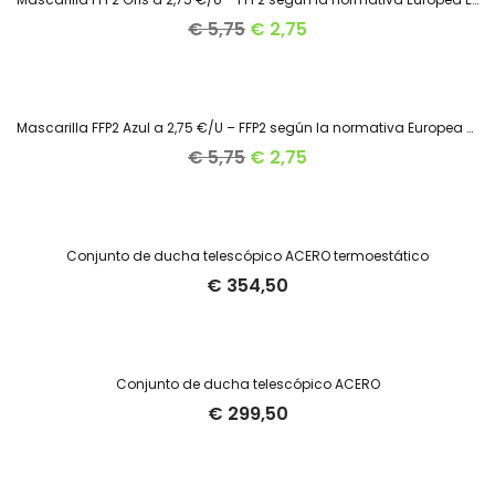
52.2%
€
5,75
€
2,75
Mascarilla FFP2 Azul a 2,75 €/U – FFP2 según la normativa Europea EN 149:2001
52.2%
€
5,75
€
2,75
Conjunto de ducha telescópico ACERO termoestático
€
354,50
Conjunto de ducha telescópico ACERO
€
299,50