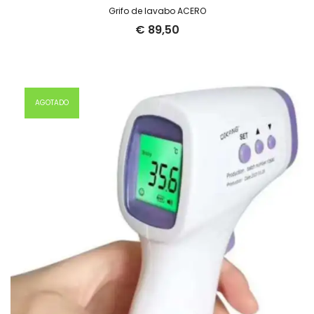
Grifo de lavabo ACERO
€
89,50
AGOTADO
21.5%