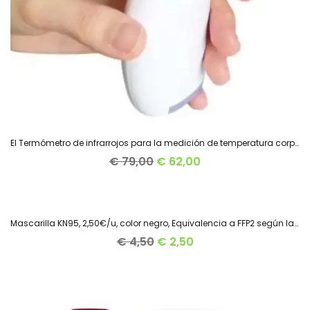
El Termómetro de infrarrojos para la medición de temperatura corporal sin contacto Mod. GH01,
€
79,00
€
62,00
Mascarilla KN95, 2,50€/u, color negro, Equivalencia a FFP2 según la normativa Europea EN 149:2001+A1:2009.
AGOTADO
44.4%
€
4,50
€
2,50