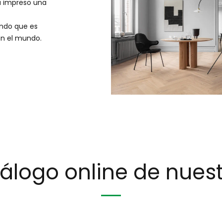
a impreso una
endo que es
 en el mundo.
atálogo online de nue