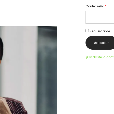
Contraseña
*
Recuérdame
Acceder
¿Olvidaste la con