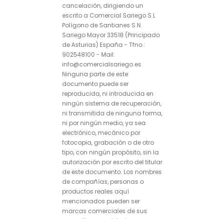
cancelación, dirigiendo un
escrito a Comercial Sariego S.L
Polígono de Santianes S.N.
Sariego Mayor 33518 (Principado
de Asturias) España - Tfno.:
902548100 - Mail:
info@comercialsariego.es.
Ninguna parte de este
documento puede ser
reproducida, ni introducida en
ningún sistema de recuperación,
ni transmitida de ninguna forma,
ni por ningún medio, ya sea
electrónico, mecánico por
fotocopia, grabación o de otro
tipo, con ningún propósito, sin la
autorización por escrito del titular
de este documento. Los nombres
de compañías, personas o
productos reales aquí
mencionados pueden ser
marcas comerciales de sus